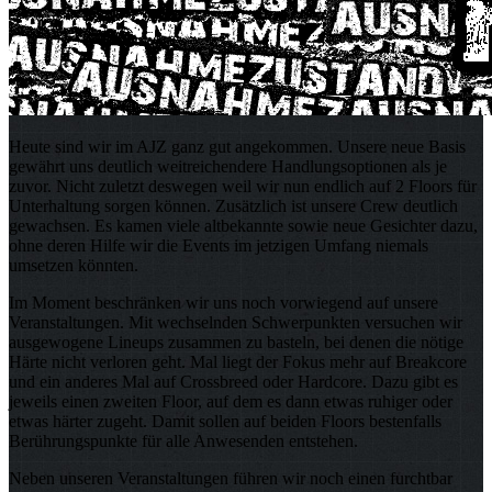
Heute sind wir im AJZ ganz gut angekommen. Unsere neue Basis
gewährt uns deutlich weitreichendere Handlungsoptionen als je
zuvor. Nicht zuletzt deswegen weil wir nun endlich auf 2 Floors für
Unterhaltung sorgen können. Zusätzlich ist unsere Crew deutlich
gewachsen. Es kamen viele altbekannte sowie neue Gesichter dazu,
ohne deren Hilfe wir die Events im jetzigen Umfang niemals
umsetzen könnten.
Im Moment beschränken wir uns noch vorwiegend auf unsere
Veranstaltungen. Mit wechselnden Schwerpunkten versuchen wir
ausgewogene Lineups zusammen zu basteln, bei denen die nötige
Härte nicht verloren geht. Mal liegt der Fokus mehr auf Breakcore
und ein anderes Mal auf Crossbreed oder Hardcore. Dazu gibt es
jeweils einen zweiten Floor, auf dem es dann etwas ruhiger oder
etwas härter zugeht. Damit sollen auf beiden Floors bestenfalls
Berührungspunkte für alle Anwesenden entstehen.
Neben unseren Veranstaltungen führen wir noch einen furchtbar