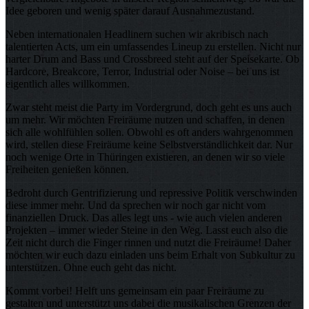
Idee geboren und wenig später darauf Ausnahmezustand.
Neben internationalen Headlinern suchen wir akribisch nach
talentierten Acts, um ein umfassendes Lineup zu erstellen. Nicht nur
harter Drum and Bass und Crossbreed steht auf der Speisekarte. Ob
Hardcore, Breakcore, Terror, Industrial oder Noise – bei uns ist
eigentlich alles willkommen.
Zwar steht meist die Party im Vordergrund, doch geht es uns auch
um mehr. Wir möchten Freiräume nutzen und schaffen, in denen
sich alle wohlfühlen sollen. Obwohl es oft anders wahrgenommen
wird, stellen diese Freiräume keine Selbstverständlichkeit dar. Nur
noch wenige Orte in Thüringen existieren, an denen wir so viele
Freiheiten genießen können.
Bedroht durch Gentrifizierung und repressive Politik verschwinden
diese immer mehr. Und da sprechen wir noch gar nicht vom
finanziellen Druck. Das alles legt uns - wie auch vielen anderen
Projekten – immer wieder Steine in den Weg. Lasst euch also die
Zeit nicht durch die Finger rinnen und nutzt die Freiräume! Daher
möchten wir euch dazu einladen uns beim Erhalt von Subkultur zu
unterstützen. Ohne euch geht das nicht.
Kommt vorbei! Helft uns gemeinsam ein paar Freiräume zu
gestalten und unterstützt uns dabei die musikalischen Grenzen der