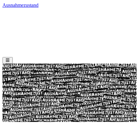
Ausnahmezustand
Next Event
About Us
Past Events
Imprint
Privacy Policy
AZS Blog
Calendar