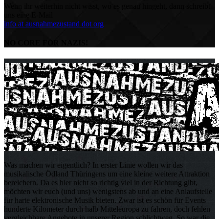
Wenn ihr weiterhin nicht wisst, wo es genau hingeht, dann schreibt
uns eine E-Mail
info at ausnahmezustand dot org
NO CORE FOR NAZIS!
Was machen wir eigentlich? In erster Linie wollen wir das
musikalische Ödland Thüringens um eine kleine weitere Attraktion
bereichern. Da es hier nicht so richtig viel in der Richtung gibt,
möchten wir euch (und uns) wenigstens ab und an eine Anlaufstelle
für harte elektronische Musik bieten. Zwar ist es schön für Events
hunderte Kilometer durch halb Mitteleuropa zu fahren, doch fehlen
vergleichbare Angebote in unserer Region schlichtweg. So war die