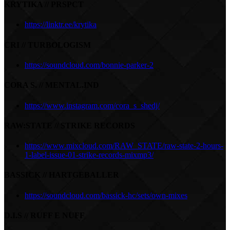
KRYTIKA // PRSPCT
https://linktr.ee/krytika
CRI // TURBOLOGISM
https://soundcloud.com/bonnie-parker-2
CORA S. // MENTAL.IND
https://www.instagram.com/cora_s_shedj/
RAW:STATE // STRIKE RECORDS
https://www.mixcloud.com/RAW_STATE/raw-state-2-hours-
1-label-issue-01-strike-records-mixmp3/
BASSICK // HARTGEBALLER
https://soundcloud.com/bassick-hc/sets/own-mixes
D.I.S // RUFF E NUFF