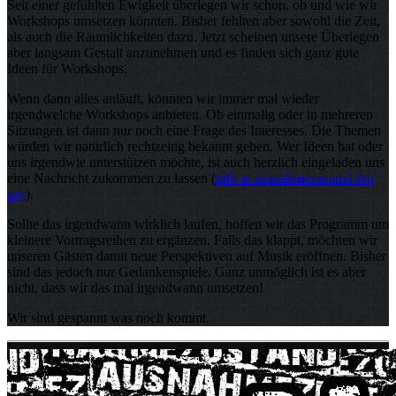
Seit einer gefühlten Ewigkeit überlegen wir schon, ob und wie wir
Workshops umsetzen könnten. Bisher fehlten aber sowohl die Zeit,
als auch die Räumlichkeiten dazu. Jetzt scheinen unsere Überlegen
aber langsam Gestalt anzunehmen und es finden sich ganz gute
Ideen für Workshops.
Wenn dann alles anläuft, könnten wir immer mal wieder
irgendwelche Workshops anbieten. Ob einmalig oder in mehreren
Sitzungen ist dann nur noch eine Frage des Interesses. Die Themen
würden wir natürlich rechtzeitig bekannt geben. Wer Ideen hat oder
uns irgendwie unterstützen möchte, ist auch herzlich eingeladen uns
eine Nachricht zukommen zu lassen (
info at ausnahmezustand dot
org
).
Sollte das irgendwann wirklich laufen, hoffen wir das Programm um
kleinere Vortragsreihen zu ergänzen. Falls das klappt, möchten wir
unseren Gästen damit neue Perspektiven auf Musik eröffnen. Bisher
sind das jedoch nur Gedankenspiele. Ganz unmöglich ist es aber
nicht, dass wir das mal irgendwann umsetzen!
Wir sind gespannt was noch kommt.