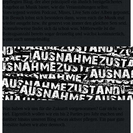
gepflegten Blog, der aber prinzipiell ein ähnlich breitgefächertes
Angebot an Musik bietet, wie die Veranstaltungen selbst.
Vorwiegend werden Podcast, Mixes, Live Sets oder Alben gepostet.
Ein Besuch lohnt sich besonders dann, wenn euch die Musik mal
wieder ausgeht bzw. ihr genervt von immer den gleichen Sets seid.
Normalerweise findet sich da schon was. Mittlerweile ist die
Beitragsanzahl bereits sogar dreistellig und wächst kontinuierlich,
wenn auch unregelmäßig
Was haben wir uns für die Zukunft vorgenommen? Gar nicht so
viel. Eigentlich wollen wir ein bis 2 Parties pro Jahr machen und
darüber hinaus unseren Blog etwas aktiver pflegen. Ein paar gute
Vorsätze haben wir aber dennoch.