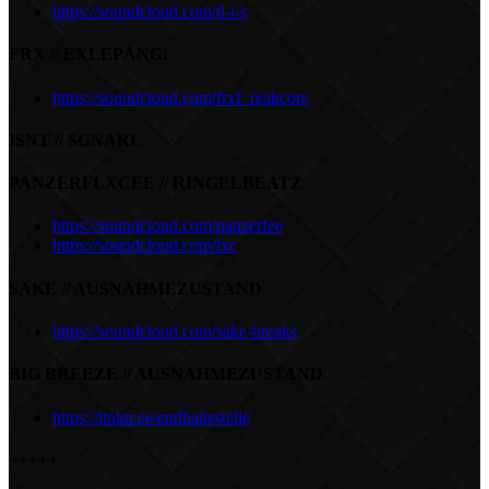
https://soundcloud.com/d-i-s
FRX // EXLEPÄNG!
https://soundcloud.com/frxf_reakcore
ISNT // SGNARL
PANZERFLXCEE // RINGELBEATZ
https://soundcloud.com/panzerfee
https://soundcloud.com/lxc
SAKE // AUSNAHMEZUSTAND
https://soundcloud.com/sake-breaks
BIG BREEZE // AUSNAHMEZUSTAND
https://linktr.ee/endhaltestelle
+++++