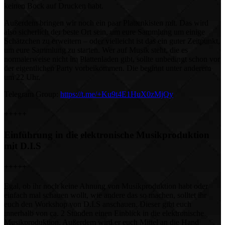
keinen Bock auf Drucken habt.
Außerdem bringen wir noch ein paar Plattenkisten mit. Das wird
also sicherlich der beste Ort sein, um eure Sammlung um einige
Schätzchen zu erweitern – oder vielleicht ist das ein guter Zeitpunkt,
um eure Sammlung zu starten. Wer auf Musik steht, die es
normalerweise nicht im Plattenladen gibt, sollte unbedingt schon vor
der eigentlichen Party vorbeikommen. Die beginnt unter anderem
um 22 Uhr.
Telegram Group:
https://t.me/+Ku9t4E1HuX0zMjQy
+++++
Einführung in die elektronische Musikproduktion
mit D.I.S
+++++
Egal, ob ihr noch keine Ahnung von Musikproduktion habt oder
einfach mal schauen wollt, wie andere das so machen, solltet ihr
euch den Workshop von D.I.S anschauen. Dieser gibt euch
innerhalb von ca. 2 Stunden einen Einblick in die elektronische
Musikproduktion. Außerdem wird er euch Mittel an die Hand